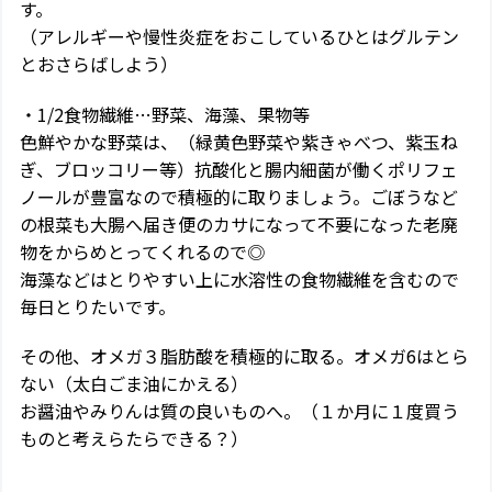
す。
（アレルギーや慢性炎症をおこしているひとはグルテン
とおさらばしよう）
・1/2食物繊維…野菜、海藻、果物等
色鮮やかな野菜は、（緑黄色野菜や紫きゃべつ、紫玉ね
ぎ、ブロッコリー等）抗酸化と腸内細菌が働くポリフェ
ノールが豊富なので積極的に取りましょう。ごぼうなど
の根菜も大腸へ届き便のカサになって不要になった老廃
物をからめとってくれるので◎
海藻などはとりやすい上に水溶性の食物繊維を含むので
毎日とりたいです。
その他、オメガ３脂肪酸を積極的に取る。オメガ6はとら
ない（太白ごま油にかえる）
お醤油やみりんは質の良いものへ。（１か月に１度買う
ものと考えらたらできる？）