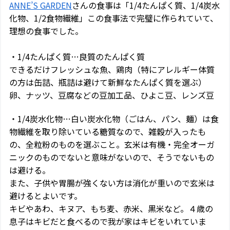
ANNE’S GARDEN
さんの食事は「1/4たんぱく質、1/4炭水
化物、1/2食物繊維」この食事法で完璧に作られていて、
理想の食事でした。
・1/4たんぱく質…良質のたんぱく質
できるだけフレッシュな魚、鶏肉（特にアレルギー体質
の方は缶詰、瓶詰は避けて新鮮なたんぱく質を選ぶ）
卵、ナッツ、豆腐などの豆加工品、ひよこ豆、レンズ豆
・1/4炭水化物…白い炭水化物（ごはん、パン、麺）は食
物繊維を取り除いている糖質なので、雑穀が入ったも
の、全粒粉のものを選ぶこと。玄米は有機・完全オーガ
ニックのものでないと意味がないので、そうでないもの
は避ける。
また、子供や胃腸が強くない方は消化が重いので玄米は
避けるとよいです。
キビやあわ、キヌア、もち麦、赤米、黒米など。４歳の
息子はキビだと食べるので我が家はキビをいれていま