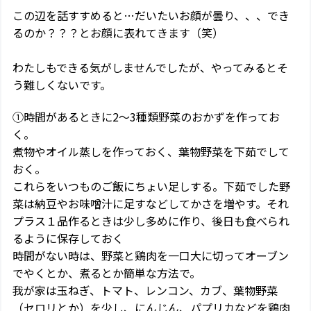
この辺を話すすめると…だいたいお顔が曇り、、、でき
るのか？？？とお顔に表れてきます（笑）
わたしもできる気がしませんでしたが、やってみるとそ
う難しくないです。
①時間があるときに2～3種類野菜のおかずを作ってお
く。
煮物やオイル蒸しを作っておく、葉物野菜を下茹でして
おく。
これらをいつものご飯にちょい足しする。下茹でした野
菜は納豆やお味噌汁に足すなどしてかさを増やす。それ
プラス１品作るときは少し多めに作り、後日も食べられ
るように保存しておく
時間がない時は、野菜と鶏肉を一口大に切ってオーブン
でやくとか、煮るとか簡単な方法で。
我が家は玉ねぎ、トマト、レンコン、カブ、葉物野菜
（セロリとか）を少し、にんじん、パプリカなどを鶏肉